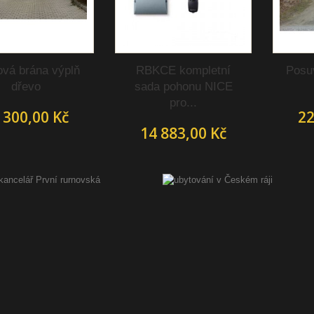
ová brána výplň
RBKCE kompletní
Posu
dřevo
sada pohonu NICE
pro...
 300,00 Kč
22
14 883,00 Kč