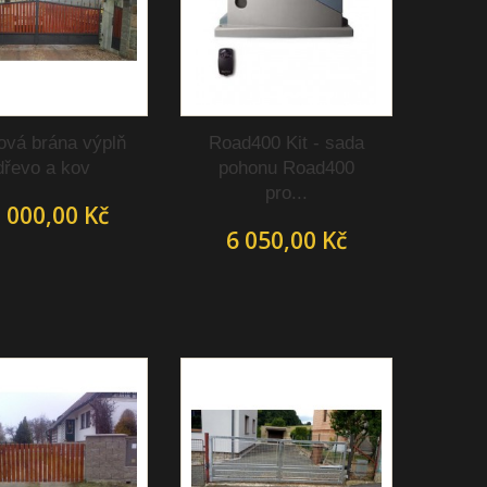
ová brána výplň
Road400 Kit - sada
dřevo a kov
pohonu Road400
pro...
 000,00 Kč
6 050,00 Kč