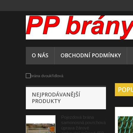
O NÁS
OBCHODNÍ PODMÍNKY
POP
NEJPRODÁVANĚJŠÍ
PRODUKTY
Pojezdová brána
samonosná povrchová
úprava žárové