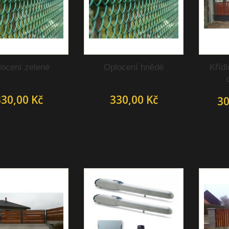
locení zelené
Oplocení hnědé
Křídl
30,00 Kč
330,00 Kč
30