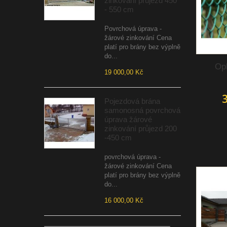
zinkování průjezd 450
- 550 cm
Povrchová úprava -
žárové zinkování Cena
platí pro brány bez výplně
do...
Op
19 000,00 Kč
3
Pojezdová brána
samonosná povrchová
úprava žárové
zinkování průjezd 200
-450 cm
povrchová úprava -
žárové zinkování Cena
platí pro brány bez výplně
do...
16 000,00 Kč