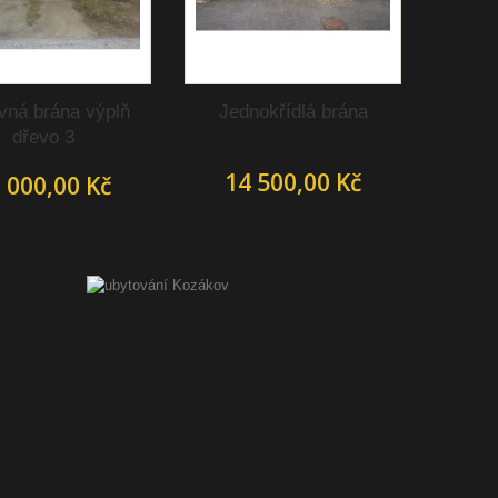
vná brána výplň
Jednokřídlá brána
dřevo 3
14 500,00 Kč
 000,00 Kč