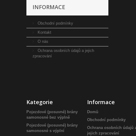
INFORMACE
Obchodní podmínky
Kontakt
O nás
Ochrana osobních údajů a jejich
zpracování
Kategorie
Informace
Pojezdové (posuvné) brány
Domů
samonosné bez výplně
Obchodní podmínky
Pojezdové (posuvné) brány
Ochrana osobních údajů 
samonosné s výplní
jejich zpracování