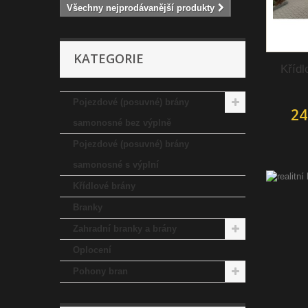
Všechny nejprodávanější produkty
KATEGORIE
Křídl
Pojezdové (posuvné) brány
24
samonosné bez výplně
Pojezdové (posuvné) brány
samonosné s výplní
Křídlové brány
Branky
Zahradní branky a brány
Oplocení
Pohony bran